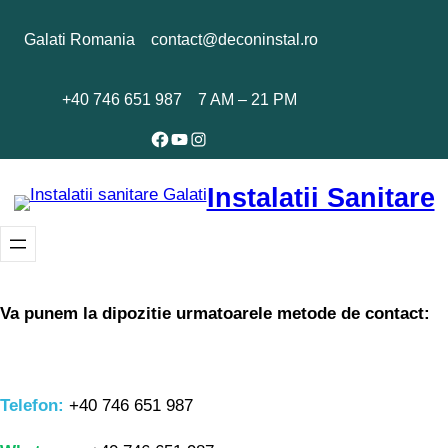
Galati Romania
contact@deconinstal.ro
+40 746 651 987
7 AM – 21 PM
Facebook
YouTube
Instagram
Instalatii Sanitare
Va punem la dipozitie urmatoarele metode de contact:
Telefon:
+40 746 651 987