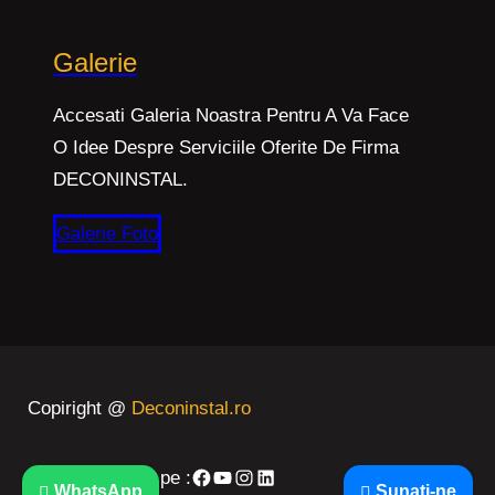
Galerie
Accesati Galeria Noastra Pentru A Va Face
O Idee Despre Serviciile Oferite De Firma
DECONINSTAL.
Galerie Foto
Copiright @
Deconinstal.ro
Facebook
YouTube
Instagram
LinkedIn
Urmarestene si pe :
WhatsApp
Sunati-ne