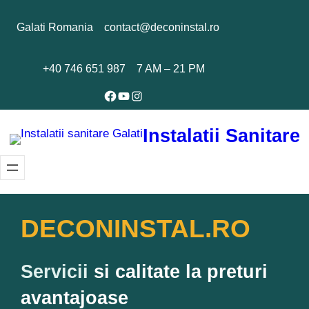
Galati Romania
contact@deconinstal.ro
+40 746 651 987
7 AM – 21 PM
Facebook
YouTube
Instagram
Instalatii Sanitare
DECONINSTAL.RO
Servicii
si calitate la preturi
avantajoase